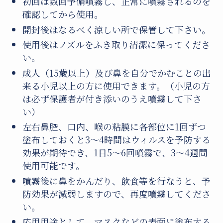
初回は数回予備噴霧し、正常に噴霧されるのを
確認してから使用。
開封後はなるべく涼しい所で保管して下さい。
使用後はノズルをふき取り清潔に保ってくださ
い。
成人（15歳以上）及び鼻を自分でかむことの出
来る小児以上の方に使用できます。（小児の方
は必ず保護者が付き添いのうえ噴霧して下さ
い）
左右鼻腔、口内、喉の粘膜に各部位に1回ずつ
塗布しておくと3～4時間はウィルスを予防する
効果が期待でき、1日5～6回噴霧で、3～4週間
使用可能です。
噴霧後に鼻をかんだり、飲食等を行なうと、予
防効果が減弱しますので、再度噴霧してくださ
い。
応用用途として、マスクなどの表面に塗布する